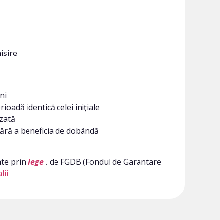
isire
ni
ioadă identică celei inițiale
izată
 fără a beneficia de dobândă
ate prin
lege
, de FGDB (Fondul de Garantare
lii