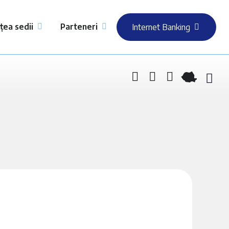
țea sedii
Parteneri
Internet Banking