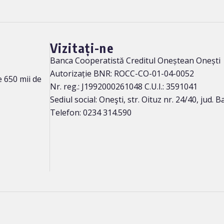
Vizitați-ne
Banca Cooperatistă Creditul Oneștean Onești
Autorizație BNR: ROCC-CO-01-04-0052
 650 mii de
Nr. reg.: J1992000261048 C.U.I.: 3591041
Sediul social: Oneşti, str. Oituz nr. 24/40, jud. 
Telefon: 0234 314.590