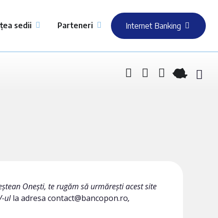
țea sedii
Parteneri
Internet Banking
eștean Onești, te rugăm să urmărești acest site
V-ul
la adresa contact@bancopon.ro
,