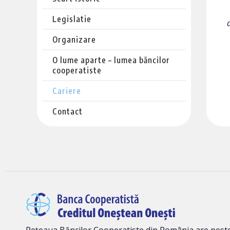
Legislatie
a
Organizare
O lume aparte – lumea băncilor
cooperatiste
Cariere
Contact
Rețeaua Băncilor Cooperatiste din România are peste